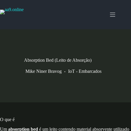
Pular
para
o
conteúdo
Absorption Bed (Leito de Absorção)
Mike Niner Bravog
IoT - Embarcados
O que é
Um
absorption bed
é um leito contendo material absorvente utilizado