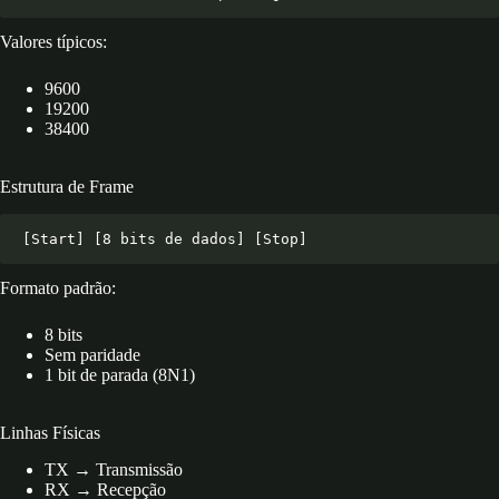
Raspberry Pi
Boas Práticas
Valores típicos:
Sincronização de Baud Rate
Controle de Nível Elétrico
9600
Uso de Delimitadores
19200
Arquitetura de Sistema Real
38400
Integração com Outros Blocos
Insight Técnico Final
Encerramento Geral
Estrutura de Frame
Formato padrão:
8 bits
Sem paridade
1 bit de parada (8N1)
Linhas Físicas
TX → Transmissão
RX → Recepção