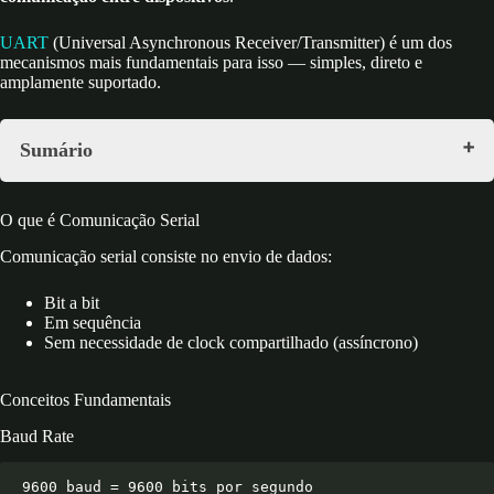
UART
(Universal Asynchronous Receiver/Transmitter) é um dos
mecanismos mais fundamentais para isso — simples, direto e
amplamente suportado.
Sumário
O que é Comunicação Serial
Conceitos Fundamentais
O que é Comunicação Serial
Baud Rate
Estrutura de Frame
Comunicação serial consiste no envio de dados:
Linhas Físicas
UART no Raspberry Pi Pico
Bit a bit
Inicialização
Em sequência
Operações Básicas
Sem necessidade de clock compartilhado (assíncrono)
Projeto 1: Envio de Temperatura
Projeto 2: Recepção de Dados
Projeto 3: Comunicação Pico ↔ Arduino
Conceitos Fundamentais
Envio (Pico)
Recepção (Arduino)
Baud Rate
Projeto 4: Recebendo Dados Externos
Projeto 5: Comunicação com Raspberry Pi
Pico