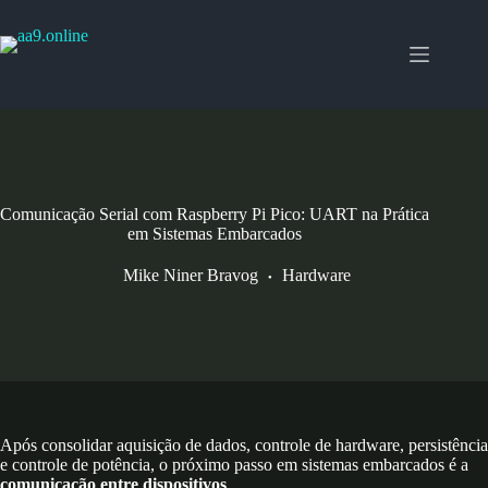
Pular
para
o
conteúdo
Comunicação Serial com Raspberry Pi Pico: UART na Prática
em Sistemas Embarcados
Mike Niner Bravog
Hardware
Após consolidar aquisição de dados, controle de hardware, persistência
e controle de potência, o próximo passo em sistemas embarcados é a
comunicação entre dispositivos
.