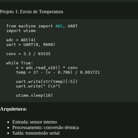
Projeto 1: Envio de Temperatura
from machine import 
ADC
, UART

import utime

adc = ADC(4)

uart = UART(0, 9600)

conv = 3.3 / 65535

while True:

    v = adc.read_u16() * conv

    temp = 27 - (v - 0.706) / 0.001721

    uart.write(str(temp)[:5])

    uart.write(" C\n")

Arquitetura:
Entrada: sensor interno
Processamento: conversão térmica
Saída: transmissão serial