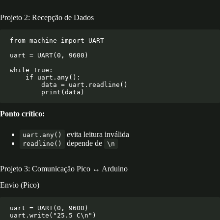
Projeto 2: Recepção de Dados
from machine import UART

uart = UART(0, 9600)

while True:

    if uart.any():

        data = uart.readline()

Ponto crítico:
evita leitura inválida
uart.any()
depende de
readline()
\n
Projeto 3: Comunicação Pico ↔ Arduino
Envio (Pico)
uart = UART(0, 9600)
