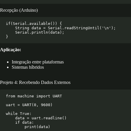
Recepção (Arduino)
if(Serial.available()) {

    String data = Serial.readStringUntil('\n');

    Serial.println(data);

Aplicação:
Integração entre plataformas
Sistemas híbridos
Projeto 4: Recebendo Dados Externos
from machine import UART

uart = UART(0, 9600)

while True:

    data = uart.readline()

    if data:
