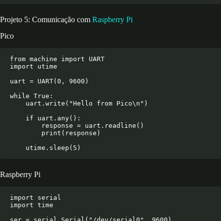
Projeto 5: Comunicação com
Raspberry Pi
Pico
from machine import UART

import utime

uart = UART(0, 9600)

while True:

    uart.write("Hello from Pico\n")

    if uart.any():

        response = uart.readline()

        print(response)

Raspberry Pi
import serial

import time

ser = serial.Serial("/dev/serial0", 9600)
