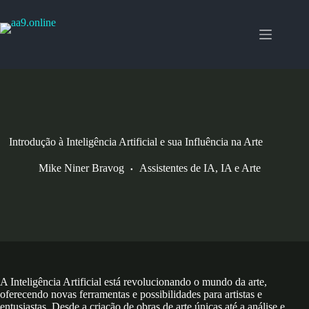
Pular
para
o
conteúdo
Introdução à Inteligência Artificial e sua Influência na Arte
Mike Niner Bravog
Assistentes de IA
,
IA e Arte
A Inteligência Artificial está revolucionando o mundo da arte,
oferecendo novas ferramentas e possibilidades para artistas e
entusiastas. Desde a criação de obras de arte únicas até a análise e