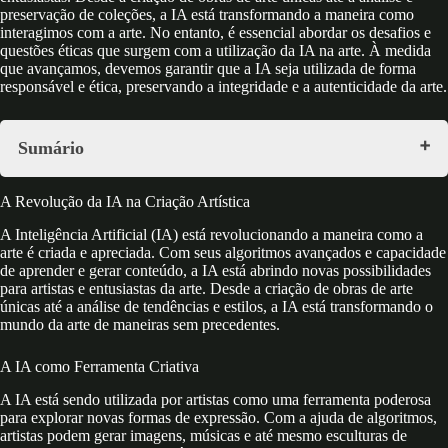
preservação de coleções, a IA está transformando a maneira como
interagimos com a arte. No entanto, é essencial abordar os desafios e
questões éticas que surgem com a utilização da IA na arte. À medida
que avançamos, devemos garantir que a IA seja utilizada de forma
responsável e ética, preservando a integridade e a autenticidade da arte.
Sumário
A Revolução da IA na Criação Artística
A Revolução da IA na Criação Artística
A IA como Ferramenta Criativa
Analisando e Preservando a Arte
A Inteligência Artificial (IA) está revolucionando a maneira como a
Desafios e Ética na Arte com IA
arte é criada e apreciada. Com seus algoritmos avançados e capacidade
O Futuro da Arte com a IA
de aprender e gerar conteúdo, a IA está abrindo novas possibilidades
para artistas e entusiastas da arte. Desde a criação de obras de arte
únicas até a análise de tendências e estilos, a IA está transformando o
mundo da arte de maneiras sem precedentes.
A IA como Ferramenta Criativa
A IA está sendo utilizada por artistas como uma ferramenta poderosa
para explorar novas formas de expressão. Com a ajuda de algoritmos,
artistas podem gerar imagens, músicas e até mesmo esculturas de