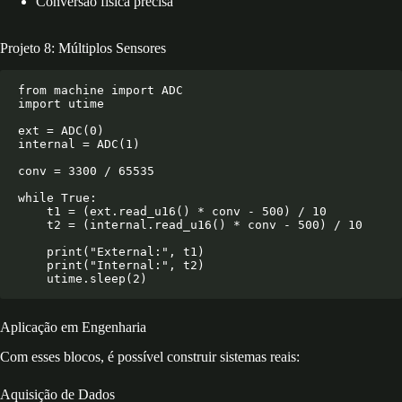
Conversão física precisa
Projeto 8: Múltiplos Sensores
from machine import ADC

import utime

ext = ADC(0)

internal = ADC(1)

conv = 3300 / 65535

while True:

    t1 = (ext.read_u16() * conv - 500) / 10

    t2 = (internal.read_u16() * conv - 500) / 10

    print("External:", t1)

    print("Internal:", t2)

Aplicação em Engenharia
Com esses blocos, é possível construir sistemas reais:
Aquisição de Dados