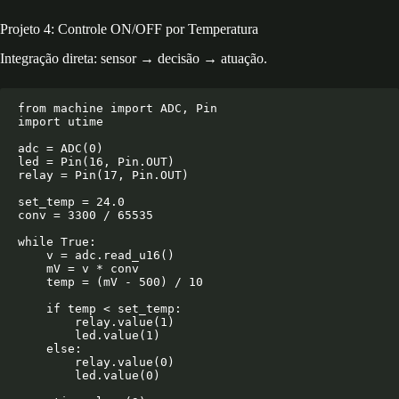
Projeto 4: Controle ON/OFF por Temperatura
Integração direta: sensor → decisão → atuação.
from machine import ADC, Pin

import utime

adc = ADC(0)

led = Pin(16, Pin.OUT)

relay = Pin(17, Pin.OUT)

set_temp = 24.0

conv = 3300 / 65535

while True:

    v = adc.read_u16()

    mV = v * conv

    temp = (mV - 500) / 10

    if temp < set_temp:

        relay.value(1)

        led.value(1)

    else:

        relay.value(0)

        led.value(0)
