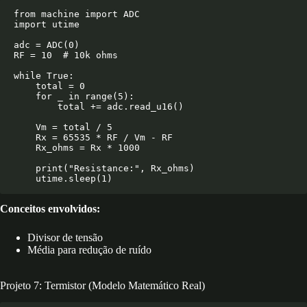
from machine import ADC

import utime

adc = ADC(0)

RF = 10  # 10k ohms

while True:

    total = 0

    for _ in range(5):

        total += adc.read_u16()

    Vm = total / 5

    Rx = 65535 * RF / Vm - RF

    Rx_ohms = Rx * 1000

    print("Resistance:", Rx_ohms)

Conceitos envolvidos:
Divisor de tensão
Média para redução de ruído
Projeto 7: Termistor (Modelo Matemático Real)