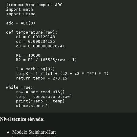
from machine import ADC

import math

import utime

adc = ADC(0)

def temperature(raw):

    c1 = 0.001129148

    c2 = 0.000234125

    c3 = 0.0000000876741

    R1 = 10000

    R2 = R1 / (65535/raw - 1)

    T = math.log(R2)

    tempK = 1 / (c1 + (c2 + c3 * T*T) * T)

    return tempK - 273.15

while True:

    raw = adc.read_u16()

    temp = temperature(raw)

    print("Temp:", temp)

Nível técnico elevado:
Modelo Steinhart-Hart