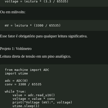
Automação
Direcionamento Técnico
Evolução do Sistema
Ou em milivolts:
Encerramento
Esse fator é obrigatório para qualquer leitura significativa.
Projeto 1: Voltímetro
Leitura direta de tensão em um pino analógico.
from machine import ADC

import utime

adc = ADC(0)

conv = 3300 / 65535

while True:

    value = adc.read_u16()

    voltage = value * conv

    print("Voltage (mV):", voltage)
