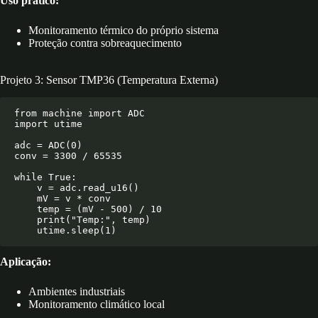
Uso prático:
Monitoramento térmico do próprio sistema
Proteção contra sobreaquecimento
Projeto 3: Sensor TMP36 (Temperatura Externa)
from machine import ADC

import utime

adc = ADC(0)

conv = 3300 / 65535

while True:

    v = adc.read_u16()

    mV = v * conv

    temp = (mV - 500) / 10

    print("Temp:", temp)

Aplicação:
Ambientes industriais
Monitoramento climático local