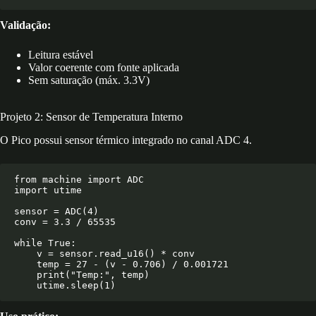
Validação:
Leitura estável
Valor coerente com fonte aplicada
Sem saturação (máx. 3.3V)
Projeto 2: Sensor de Temperatura Interno
O Pico possui sensor térmico integrado no canal ADC 4.
from machine import ADC

import utime

sensor = ADC(4)

conv = 3.3 / 65535

while True:

    v = sensor.read_u16() * conv

    temp = 27 - (v - 0.706) / 0.001721

    print("Temp:", temp)
