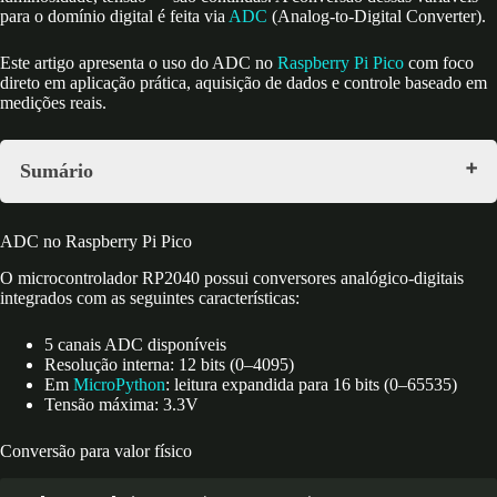
para o domínio digital é feita via
ADC
(Analog-to-Digital Converter).
Este artigo apresenta o uso do ADC no
Raspberry Pi Pico
com foco
direto em aplicação prática, aquisição de dados e controle baseado em
medições reais.
Sumário
ADC no Raspberry Pi Pico
Conversão para valor físico
ADC no Raspberry Pi Pico
Projeto 1: Voltímetro
Projeto 2: Sensor de Temperatura Interno
O microcontrolador RP2040 possui conversores analógico-digitais
Projeto 3: Sensor TMP36 (Temperatura Externa)
integrados com as seguintes características:
Projeto 4: Controle ON/OFF por Temperatura
Projeto 5: Sensor de Luz (LDR)
5 canais ADC disponíveis
Projeto 6: Ohmímetro (Divisor de Tensão)
Resolução interna: 12 bits (0–4095)
Projeto 7: Termistor (Modelo Matemático Real)
Em
MicroPython
: leitura expandida para 16 bits (0–65535)
Projeto 8: Múltiplos Sensores
Tensão máxima: 3.3V
Aplicação em Engenharia
Conversão para valor físico
Aquisição de Dados
Controle