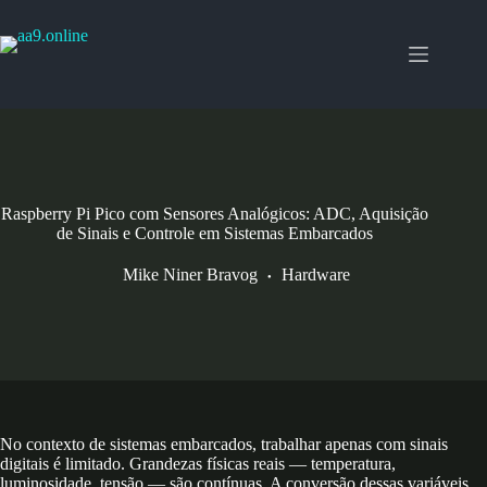
Pular
para
o
conteúdo
Raspberry Pi Pico com Sensores Analógicos: ADC, Aquisição
de Sinais e Controle em Sistemas Embarcados
Mike Niner Bravog
Hardware
No contexto de sistemas embarcados, trabalhar apenas com sinais
digitais é limitado. Grandezas físicas reais — temperatura,
luminosidade, tensão — são contínuas. A conversão dessas variáveis