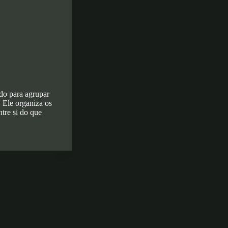
do para agrupar
 Ele organiza os
tre si do que