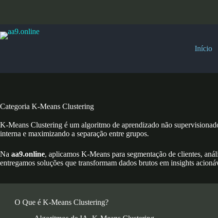
Pular
para
o
conteúdo
Início
Categoria
K-Means Clustering
K-Means Clustering é um algoritmo de aprendizado não supervisionado
interna e maximizando a separação entre grupos.
Na
aa9.online
, aplicamos K-Means para segmentação de clientes, aná
entregamos soluções que transformam dados brutos em insights acionáve
O Que é K-Means Clustering?