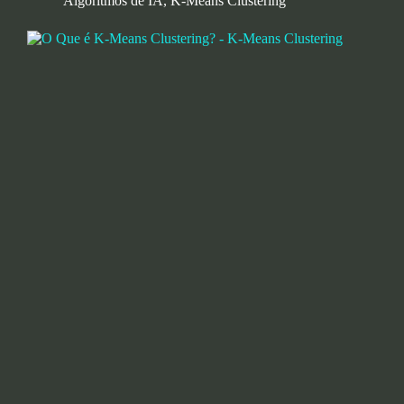
Algoritmos de IA
,
K-Means Clustering