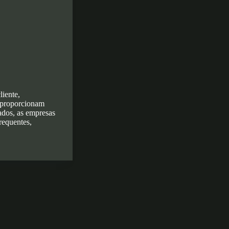
liente,
e proporcionam
ados, as empresas
requentes,